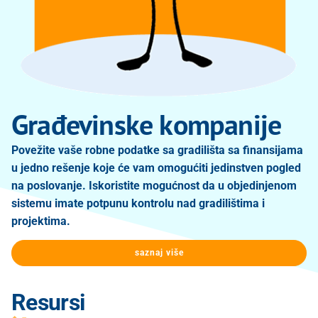
Građevinske kompanije
Povežite vaše robne podatke sa gradilišta sa finansijama
u jedno rešenje koje će vam omogućiti jedinstven pogled
na poslovanje. Iskoristite mogućnost da u objedinjenom
sistemu imate potpunu kontrolu nad gradilištima i
projektima.
saznaj više
Resursi