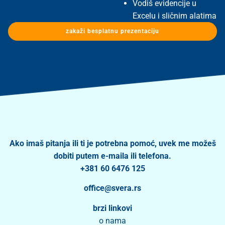
Vodiš evidencije u
Excelu i sličnim alatima
zakaži besplatnu prezentaciju
Ako imaš pitanja ili ti je potrebna pomoć, uvek me možeš
dobiti putem e-maila ili telefona.
+381 60 6476 125
office@svera.rs
brzi linkovi
o nama