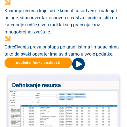
Kreiranje resursa koje će se koristiti u softveru - materijal,
usluge, sitan inventar, osnovna sredstva i podelu istih na
kategorije u više nivoa radi lakšeg praćenja kroz
mnogobrojne izveštaje.
Određivanja prava pristupa po gradilištima i magacinima
tako da svaki operater ima uvid samo u svoje podatke.
pogledaj funkcionalnosti