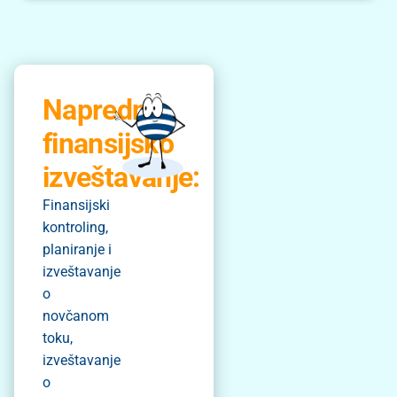
Napredno
finansijsko
izveštavanje:
Finansijski
kontroling,
planiranje i
izveštavanje
o
novčanom
toku,
izveštavanje
o