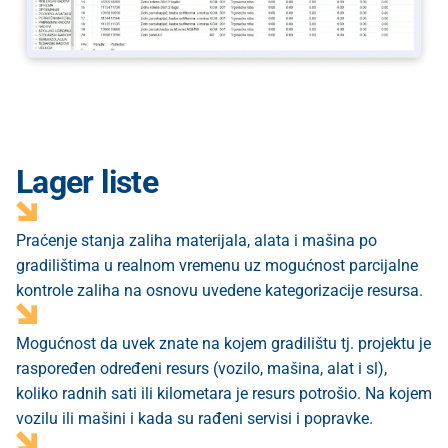
Lager liste
Praćenje stanja zaliha materijala, alata i mašina po
gradilištima u realnom vremenu uz mogućnost parcijalne
kontrole zaliha na osnovu uvedene kategorizacije resursa.
Mogućnost da uvek znate na kojem gradilištu tj. projektu je
raspoređen određeni resurs (vozilo, mašina, alat i sl),
koliko radnih sati ili kilometara je resurs potrošio. Na kojem
vozilu ili mašini i kada su rađeni servisi i popravke.