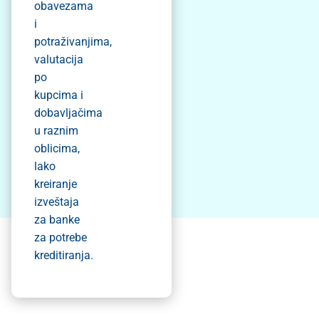
obavezama
i
potraživanjima,
valutacija
po
kupcima i
dobavljačima
u raznim
oblicima,
lako
kreiranje
izveštaja
za banke
za potrebe
kreditiranja.