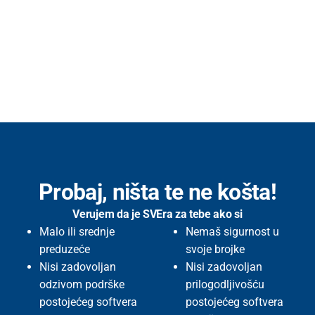
Probaj, ništa te ne košta!
Verujem da je SVEra za tebe ako si
Malo ili srednje
Nemaš sigurnost u
preduzeće
svoje brojke
Nisi zadovoljan
Nisi zadovoljan
odzivom podrške
prilogodljivošću
postojećeg softvera
postojećeg softvera