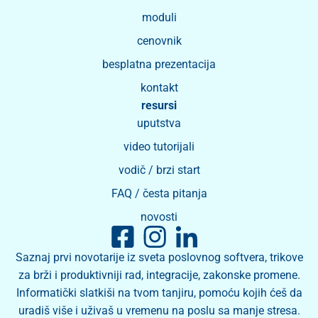
moduli
cenovnik
besplatna prezentacija
kontakt
resursi
uputstva
video tutorijali
vodič / brzi start
FAQ / česta pitanja
novosti
Saznaj prvi novotarije iz sveta poslovnog softvera, trikove
za brži i produktivniji rad, integracije, zakonske promene.
Informatički slatkiši na tvom tanjiru, pomoću kojih ćeš da
uradiš više i uživaš u vremenu na poslu sa manje stresa.