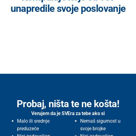
unapredile svoje poslovanje
Probaj, ništa te ne košta!
Verujem da je SVEra za tebe ako si
Malo ili srednje
Nemaš sigurnost u
preduzeće
svoje brojke