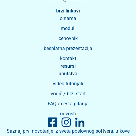
brzi linkovi
o nama
moduli
cenovnik
besplatna prezentacija
kontakt
resursi
uputstva
video tutorijali
vodič / brzi start
FAQ / česta pitanja
novosti
Saznaj prvi novotarije iz sveta poslovnog softvera, trikove