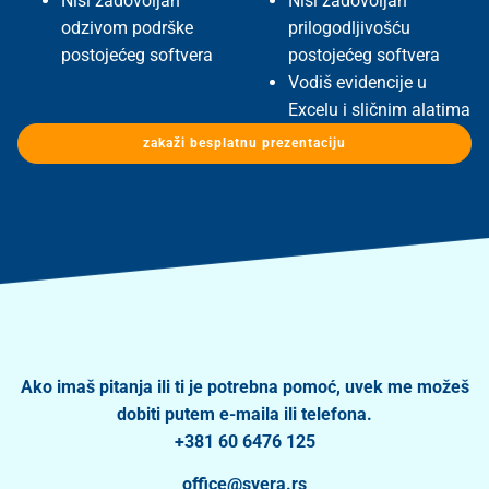
Nisi zadovoljan
Nisi zadovoljan
odzivom podrške
prilogodljivošću
postojećeg softvera
postojećeg softvera
Vodiš evidencije u
Excelu i sličnim alatima
zakaži besplatnu prezentaciju
Ako imaš pitanja ili ti je potrebna pomoć, uvek me možeš
dobiti putem e-maila ili telefona.
+381 60 6476 125
office@svera.rs