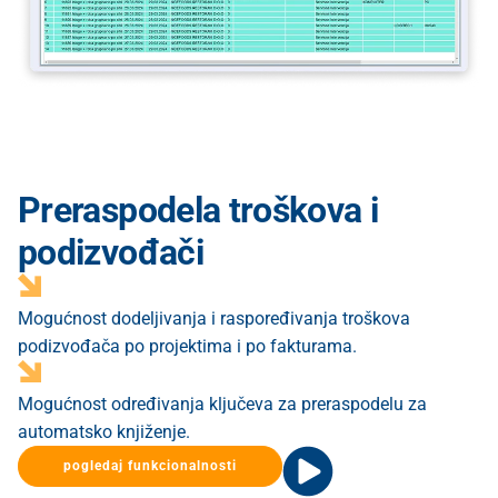
Preraspodela troškova i
podizvođači
Mogućnost dodeljivanja i raspoređivanja troškova
podizvođača po projektima i po fakturama.
Mogućnost određivanja ključeva za preraspodelu za
automatsko knjiženje.
pogledaj funkcionalnosti