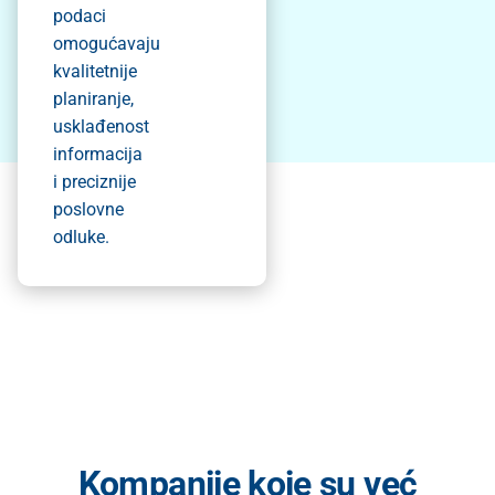
podaci
omogućavaju
kvalitetnije
planiranje,
usklađenost
informacija
i preciznije
poslovne
odluke.
Kompanije koje su već