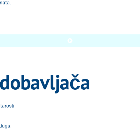
nata.
 dobavljača
arosti.
dugu.