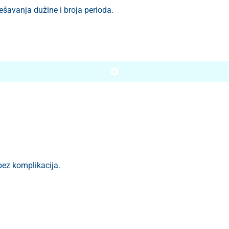
šavanja dužine i broja perioda.
bez komplikacija.