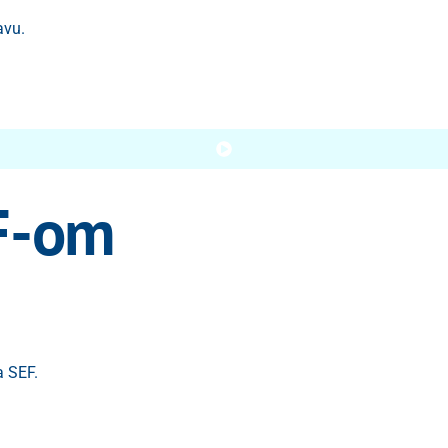
avu.
EF-om
 SEF.