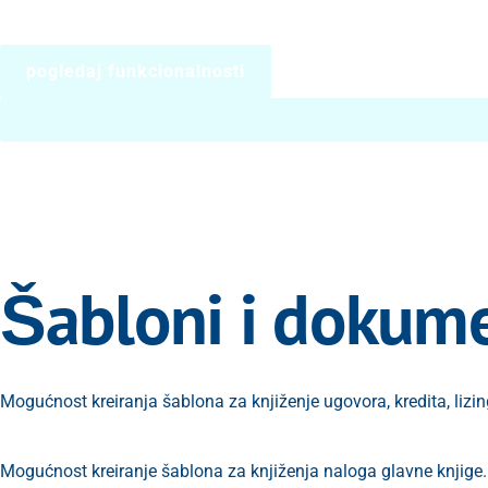
pogledaj funkcionalnosti
Šabloni i dokume
Mogućnost kreiranja šablona za knjiženje ugovora, kredita, lizi
Mogućnost kreiranje šablona za knjiženja naloga glavne knjige.