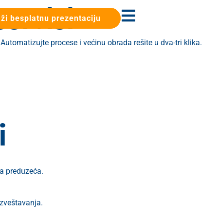
ervisi
ži besplatnu prezentaciju
utomatizujte procese i većinu obrada rešite u dva-tri klika.
i
ja preduzeća.
izveštavanja.