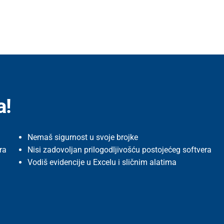
a!
Nemaš sigurnost u svoje brojke
ra
Nisi zadovoljan prilogodljivošću postojećeg softvera
Vodiš evidencije u Excelu i sličnim alatima