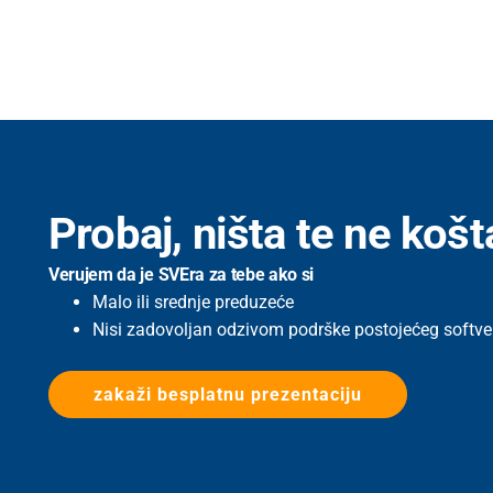
Probaj, ništa te ne košt
Verujem da je SVEra za tebe ako si
Malo ili srednje preduzeće
Nisi zadovoljan odzivom podrške postojećeg softve
zakaži besplatnu prezentaciju