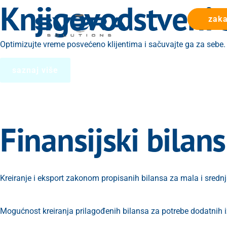
Knjigovodstveni s
zaka
Optimizujte vreme posvećeno klijentima i sačuvajte ga za sebe. A
saznaj više
Finansijski bilans
Kreiranje i eksport zakonom propisanih bilansa za mala i sredn
Mogućnost kreiranja prilagođenih bilansa za potrebe dodatnih 