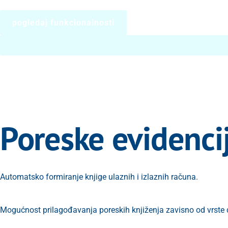
pogledaj funkcionalnosti
Poreske evidenci
Automatsko formiranje knjige ulaznih i izlaznih računa.
Mogućnost prilagođavanja poreskih knjiženja zavisno od vrste